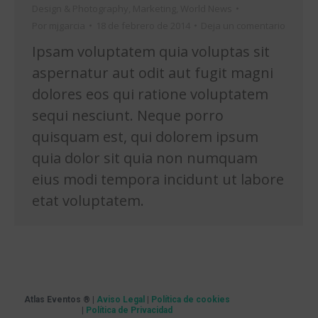
Design & Photography
,
Marketing
,
World News
Por
mjgarcia
18 de febrero de 2014
Deja un comentario
Ipsam voluptatem quia voluptas sit
aspernatur aut odit aut fugit magni
dolores eos qui ratione voluptatem
sequi nesciunt. Neque porro
quisquam est, qui dolorem ipsum
quia dolor sit quia non numquam
eius modi tempora incidunt ut labore
etat voluptatem.
Atlas Eventos ® |
Aviso Legal
|
Política de cookies
|
Política de Privacidad