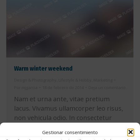
Warm winter weekend
Design & Photography
,
Lifestyle & Hobby
,
Marketing
Por
mjgarcia
18 de febrero de 2014
Deja un comentario
Nam et urna ante, vitae pretium
lacus. Vivamus ullamcorper leo risus,
non vehicula odio. In consectetur
viverra ante, eget vulputate magna
Gestionar consentimiento
aliquam in. Ut sem arcu, consequat