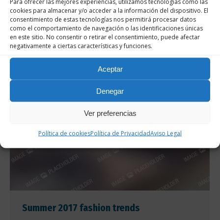
Para ofrecer las mejores experiencias, utilizamos tecnologías como las
quis lacinia id, ultrices in felis.
cookies para almacenar y/o acceder a la información del dispositivo. El
consentimiento de estas tecnologías nos permitirá procesar datos
Suspendisse potenti.
como el comportamiento de navegación o las identificaciones únicas
en este sitio. No consentir o retirar el consentimiento, puede afectar
negativamente a ciertas características y funciones.
Aceptar
Denegar
Ver preferencias
Política de cookies
Política de Privacidad
Aviso Legal
Summer 2017 fashion trends