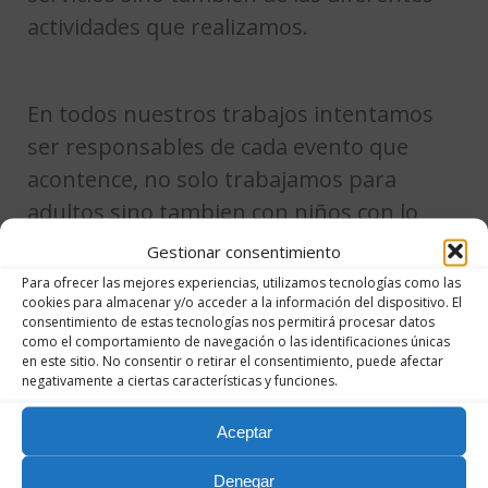
actividades que realizamos.
En todos nuestros trabajos intentamos
ser responsables de cada evento que
acontence, no solo trabajamos para
adultos sino tambien con niños con lo
que entendemos que la responsabilidad
Gestionar consentimiento
debe primar sobre otros factores.
Para ofrecer las mejores experiencias, utilizamos tecnologías como las
cookies para almacenar y/o acceder a la información del dispositivo. El
Dedicación
consentimiento de estas tecnologías nos permitirá procesar datos
como el comportamiento de navegación o las identificaciones únicas
Nuestra recompensa se encuentra en el
en este sitio. No consentir o retirar el consentimiento, puede afectar
negativamente a ciertas características y funciones.
esfuerzo y no en el resultado. Un
esfuerzo total es una victoria completa.
Aceptar
Servicio
Denegar