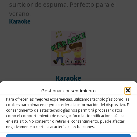
surtidor
de espuma. Perfecto
para el
verano.
Karaoke
Karaoke
¿Cómo va esa voz? Karaoke para
Gestionar consentimiento
pequeños y grandes, todos los géneros y
Para ofrecer las mejores experiencias, utilizamos tecnologías como las
cookies para almacenar y/o acceder a la información del dispositivo. El
todos los artistas de ayer y de hoy.
consentimiento de estas tecnologías nos permitirá procesar datos
como el comportamiento de navegación o las identificaciones únicas
en este sitio. No consentir o retirar el consentimiento, puede afectar
negativamente a ciertas características y funciones.