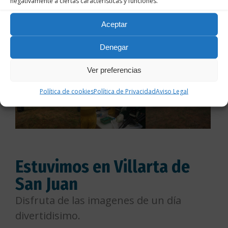
negativamente a ciertas características y funciones.
Aceptar
Denegar
Ver preferencias
Política de cookies
Política de Privacidad
Aviso Legal
Estuvimos en Villarta de
San Juan
Disfruta de las imagenes de un día
divertidisimo.