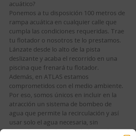
acuático?
Ponemos a tu disposición 100 metros de
rampa acuática en cualquier calle que
cumpla las condiciones requeridas. Trae
tu flotador o nosotros te lo prestamos.
Lánzate desde lo alto de la pista
deslizante y acaba el recorrido en una
piscina que frenará tu flotador.
Además, en ATLAS estamos
comprometidos con el medio ambiente.
Por eso, somos únicos en incluir en la
atracción un sistema de bombeo de
agua que permite la recirculación y así
usar solo el agua necesaria, sin
derrochar grandes cantidades en época