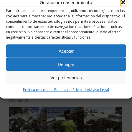
Gestionar consentimiento
de sequía.
Para ofrecer las mejores experiencias, utilizamos tecnologías como las
cookies para almacenar y/o acceder a la información del dispositivo. El
consentimiento de estas tecnologías nos permitirá procesar datos
como el comportamiento de navegación o las identificaciones únicas
en este sitio. No consentir o retirar el consentimiento, puede afectar
negativamente a ciertas características y funciones.
Aceptar
Fiesta de la espuma
Denegar
Pásalo en grande y
disfruta de un
Ver preferencias
día
inolvidable y con
nuestro cañon
surtidor
de espuma. Perfecto
para el
Política de cookies
Política de Privacidad
Aviso Legal
verano.