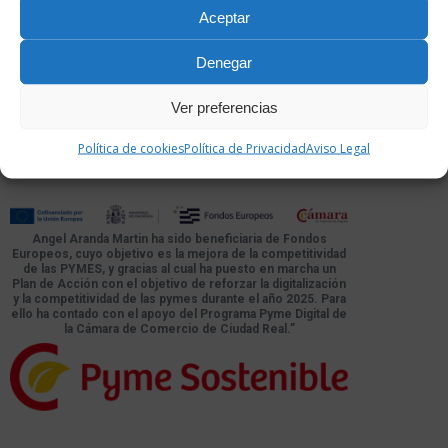
Aceptar
Denegar
Ver preferencias
Política de cookies
Política de Privacidad
Aviso Legal
Atlas Eventos ® |
Aviso Legal
|
Política de cookies
|
Política de Privacidad
Angel Aranda Martin ha sido beneficiaria de Fondos
Europeos, cuyo objetivo es la mejora de la competitividad
de las PYMES, y gracias al cual ha puesto en marcha un
Plan de Acción con el objetivo de reforzar la digitalización
y la competitividad de las pymes durante el año 2025. Para
ello ha contado con el apoyo del Programa Pyme Digital de
la Cámara de Comercio de Ciudad Real.”