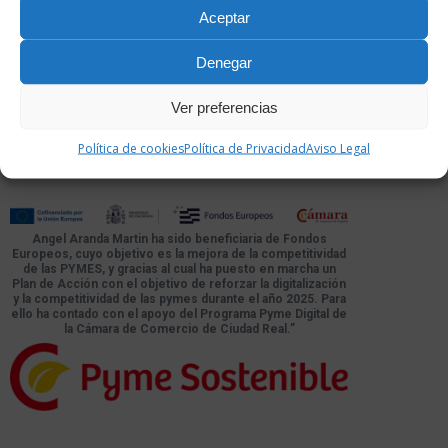
Aceptar
Denegar
Ver preferencias
Política de cookies
Política de Privacidad
Aviso Legal
Atlas Eventos ® |
Aviso Legal
|
Política de cookies
|
Política de Privacidad
Angel Aranda Martin ha sido beneficiaria de Fondos
Europeos, cuyo objetivo es la mejora de la competitividad
de las PYMES, y gracias al cual ha puesto en marcha un
Plan de Acción con el objetivo de reforzar la digitalización
y la competitividad de las pymes durante el año 2025. Para
ello ha contado con el apoyo del Programa Pyme Digital de
la Cámara de Comercio de Ciudad Real.”