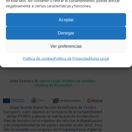
en este sitio. No consentir o retirar el consentimiento, puede afectar
negativamente a ciertas características y funciones.
Aceptar
Denegar
Ver preferencias
Política de cookies
Política de Privacidad
Aviso Legal
Atlas Eventos ® |
Aviso Legal
|
Política de cookies
|
Política de Privacidad
Angel Aranda Martin ha sido beneficiaria de Fondos
Europeos, cuyo objetivo es la mejora de la competitividad
de las PYMES, y gracias al cual ha puesto en marcha un
Plan de Acción con el objetivo de reforzar la digitalización
y la competitividad de las pymes durante el año 2025. Para
ello ha contado con el apoyo del Programa Pyme Digital de