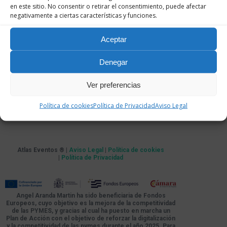
en este sitio. No consentir o retirar el consentimiento, puede afectar
negativamente a ciertas características y funciones.
Aceptar
Denegar
Ver preferencias
Política de cookies
Política de Privacidad
Aviso Legal
Atlas Eventos ® |
Aviso Legal
|
Política de cookies
|
Política de Privacidad
Angel Aranda Martin ha sido beneficiaria de Fondos
Europeos, cuyo objetivo es la mejora de la competitividad
de las PYMES, y gracias al cual ha puesto en marcha un
Plan de Acción con el objetivo de reforzar la digitalización
y la competitividad de las pymes durante el año 2025. Para