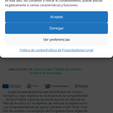
en este sitio. No consentir o retirar el consentimiento, puede afectar
negativamente a ciertas características y funciones.
Aceptar
Denegar
Ver preferencias
Política de cookies
Política de Privacidad
Aviso Legal
Atlas Eventos ® |
Aviso Legal
|
Política de cookies
|
Política de Privacidad
Angel Aranda Martin ha sido beneficiaria de Fondos
Europeos, cuyo objetivo es la mejora de la competitividad
de las PYMES, y gracias al cual ha puesto en marcha un
Plan de Acción con el objetivo de reforzar la digitalización
y la competitividad de las pymes durante el año 2025. Para
ello ha contado con el apoyo del Programa Pyme Digital de