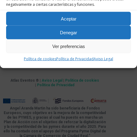
negativamente a ciertas características y funciones.
Aceptar
Denegar
Ver preferencias
Política de cookies
Política de Privacidad
Aviso Legal
Atlas Eventos ® |
Aviso Legal
|
Política de cookies
|
Política de Privacidad
Angel Aranda Martin ha sido beneficiaria de Fondos
Europeos, cuyo objetivo es la mejora de la competitividad
de las PYMES, y gracias al cual ha puesto en marcha un
Plan de Acción con el objetivo de reforzar la digitalización
y la competitividad de las pymes durante el año 2025. Para
ello ha contado con el apoyo del Programa Pyme Digital de
la Cámara de Comercio de Ciudad Real.”