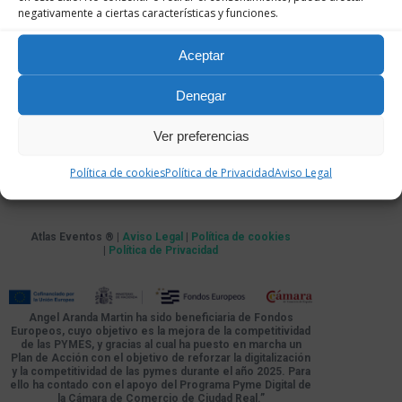
negativamente a ciertas características y funciones.
Aceptar
Denegar
Ver preferencias
Política de cookies
Política de Privacidad
Aviso Legal
Atlas Eventos ® |
Aviso Legal
|
Política de cookies
|
Política de Privacidad
Angel Aranda Martin ha sido beneficiaria de Fondos
Europeos, cuyo objetivo es la mejora de la competitividad
de las PYMES, y gracias al cual ha puesto en marcha un
Plan de Acción con el objetivo de reforzar la digitalización
y la competitividad de las pymes durante el año 2025. Para
ello ha contado con el apoyo del Programa Pyme Digital de
la Cámara de Comercio de Ciudad Real.”