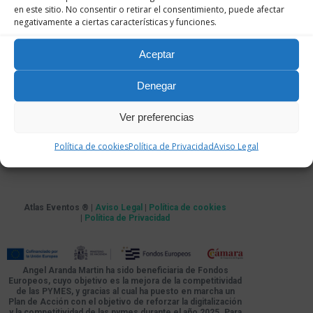
en este sitio. No consentir o retirar el consentimiento, puede afectar
negativamente a ciertas características y funciones.
Aceptar
Denegar
Ver preferencias
Política de cookies
Política de Privacidad
Aviso Legal
Atlas Eventos ® |
Aviso Legal
|
Política de cookies
|
Política de Privacidad
Angel Aranda Martin ha sido beneficiaria de Fondos
Europeos, cuyo objetivo es la mejora de la competitividad
de las PYMES, y gracias al cual ha puesto en marcha un
Plan de Acción con el objetivo de reforzar la digitalización
y la competitividad de las pymes durante el año 2025. Para