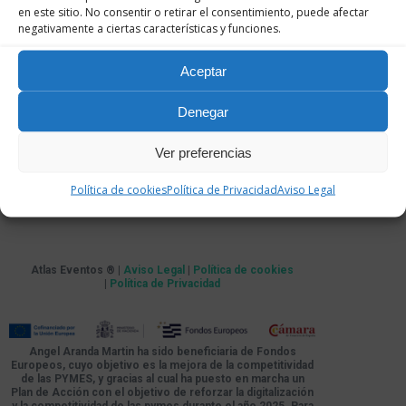
en este sitio. No consentir o retirar el consentimiento, puede afectar
negativamente a ciertas características y funciones.
Aceptar
Denegar
Ver preferencias
Política de cookies
Política de Privacidad
Aviso Legal
Atlas Eventos ® |
Aviso Legal
|
Política de cookies
|
Política de Privacidad
Angel Aranda Martin ha sido beneficiaria de Fondos
Europeos, cuyo objetivo es la mejora de la competitividad
de las PYMES, y gracias al cual ha puesto en marcha un
Plan de Acción con el objetivo de reforzar la digitalización