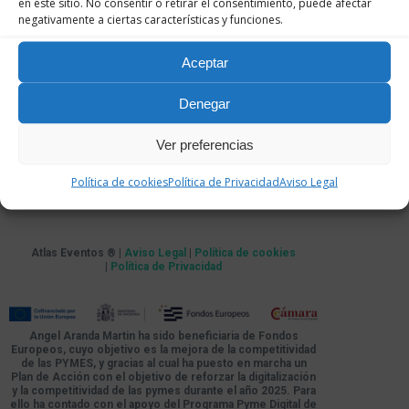
en este sitio. No consentir o retirar el consentimiento, puede afectar
negativamente a ciertas características y funciones.
Aceptar
Denegar
Ver preferencias
Política de cookies
Política de Privacidad
Aviso Legal
Atlas Eventos ® |
Aviso Legal
|
Política de cookies
|
Política de Privacidad
Angel Aranda Martin ha sido beneficiaria de Fondos
Europeos, cuyo objetivo es la mejora de la competitividad
de las PYMES, y gracias al cual ha puesto en marcha un
Plan de Acción con el objetivo de reforzar la digitalización
y la competitividad de las pymes durante el año 2025. Para
ello ha contado con el apoyo del Programa Pyme Digital de