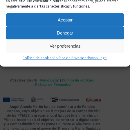
en este sitio. No consentir o retirar el consentimiento, puede afectar
negativamente a ciertas características y funciones.
Aceptar
Denegar
Ver preferencias
Política de cookies
Política de Privacidad
Aviso Legal
Atlas Eventos ® |
Aviso Legal
|
Política de cookies
|
Política de Privacidad
Angel Aranda Martin ha sido beneficiaria de Fondos
Europeos, cuyo objetivo es la mejora de la competitividad
de las PYMES, y gracias al cual ha puesto en marcha un
Plan de Acción con el objetivo de reforzar la digitalización
y la competitividad de las pymes durante el año 2025. Para
ello ha contado con el apoyo del Programa Pyme Digital de