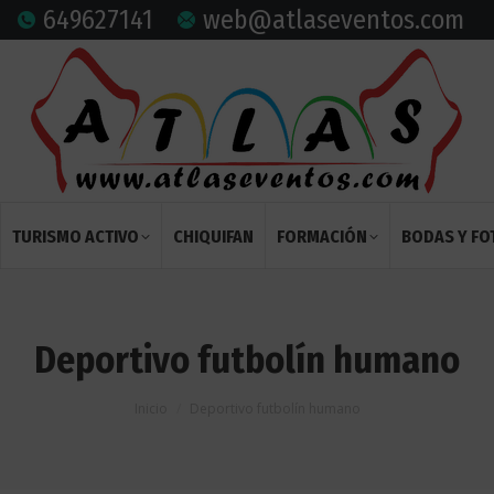
649627141
web@atlaseventos.com
TURISMO ACTIVO
CHIQUIFAN
FORMACIÓN
BODAS Y F
Deportivo futbolín humano
Estás aquí:
Inicio
Deportivo futbolín humano