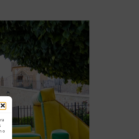
ara
s
n o