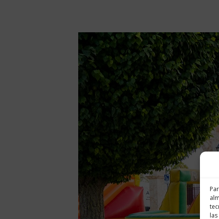
Par
alm
tec
las