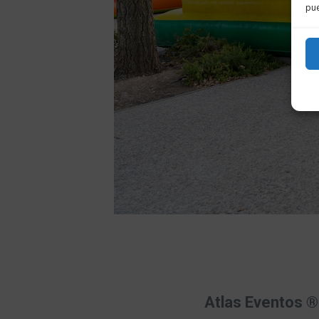
pue
Atlas Eventos ®