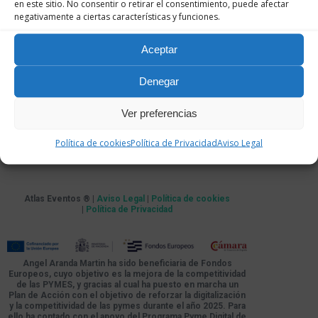
en este sitio. No consentir o retirar el consentimiento, puede afectar
negativamente a ciertas características y funciones.
Aceptar
Denegar
Ver preferencias
Política de cookies
Política de Privacidad
Aviso Legal
Atlas Eventos ® |
Aviso Legal
|
Política de cookies
|
Política de Privacidad
Angel Aranda Martin ha sido beneficiaria de Fondos
Europeos, cuyo objetivo es la mejora de la competitividad
de las PYMES, y gracias al cual ha puesto en marcha un
Plan de Acción con el objetivo de reforzar la digitalización
y la competitividad de las pymes durante el año 2025. Para
ello ha contado con el apoyo del Programa Pyme Digital de