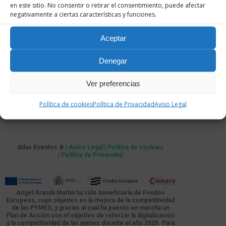
en este sitio. No consentir o retirar el consentimiento, puede afectar
negativamente a ciertas características y funciones.
Aceptar
Denegar
Ver preferencias
Política de cookies
Política de Privacidad
Aviso Legal
Atlas Eventos ® |
Aviso Legal
|
Política de cookies
|
Política de Privacidad
Angel Aranda Martin ha sido beneficiaria de Fondos
Europeos, cuyo objetivo es la mejora de la competitividad
de las PYMES, y gracias al cual ha puesto en marcha un
Plan de Acción con el objetivo de reforzar la digitalización
y la competitividad de las pymes durante el año 2025. Para