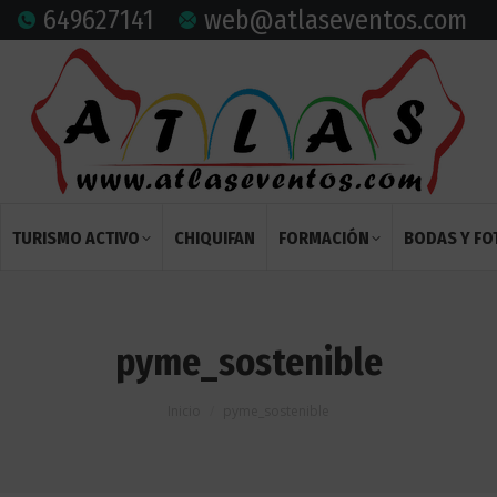
649627141
web@atlaseventos.com
TURISMO ACTIVO
CHIQUIFAN
FORMACIÓN
BODAS Y F
pyme_sostenible
Estás aquí:
Inicio
pyme_sostenible