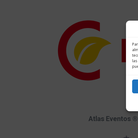
Par
alm
tec
las
pue
Atlas Eventos ®