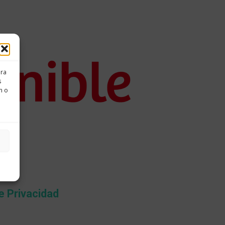
ara
s
n o
de Privacidad