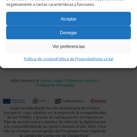
negativamente a ciertas características y funciones.
Aceptar
Denegar
Ver preferencias
Política de cookies
Política de Privacidad
Aviso Legal
Atlas Eventos ® |
Aviso Legal
|
Política de cookies
|
Política de Privacidad
Angel Aranda Martin ha sido beneficiaria de Fondos
Europeos, cuyo objetivo es la mejora de la competitividad
de las PYMES, y gracias al cual ha puesto en marcha un
Plan de Acción con el objetivo de reforzar la digitalización
y la competitividad de las pymes durante el año 2025. Para
ello ha contado con el apoyo del Programa Pyme Digital de
la Cámara de Comercio de Ciudad Real.”